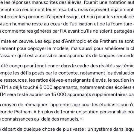
 les réponses manuscrites des élèves, fournit une notation aut
nent non seulement leurs résultats, mais reçoivent également de
renforcer les parcours d’apprentissage, et non pour les remplace
ervision humaine reste au cœur de l’utilisation et de la fournitur
commentaires générés par l’IA avant qu’ils ne soient partagés 
r la mise en œuvre. Les équipes d’Anthropic et de Pratham se so
ement pour déployer le modèle, mais aussi pour améliorer la clar
s’assurer qu’il est accessible aux apprenants de langues seconde
 a été conçu pour fonctionner dans le cadre des réalités systém
compte les défis posés par le contexte, notamment les évaluati
 ressources, les ratios élèves-enseignants élevés, le soutien ind
s, l’ATM a déjà touché 6 000 apprenants, notamment des écolier
TM sera testé auprès de 15 000 apprenants supplémentaires dan
moyen de réimaginer l’apprentissage pour les étudiants qui n’
ur de Pratham. « En plus de fournir un soutien personnalisé p
eurs connaissances au-delà des manuels. »
de départ de quelque chose de plus vaste : un système dans leq