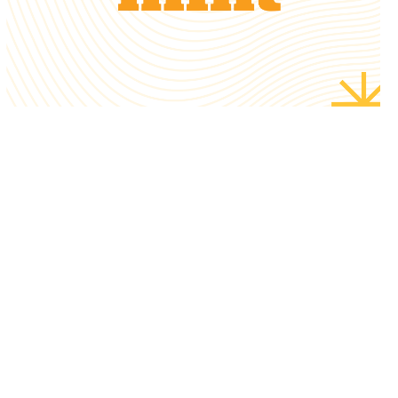
s'associe à l'organisation
bureau à Bengaluru et
Anthropic ouvre un