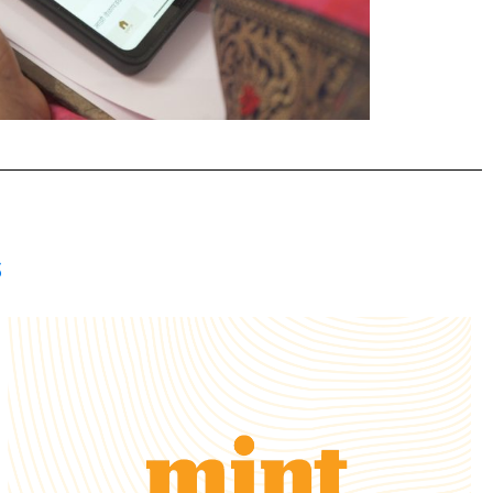
s
LIRE LA SUITE
pour promouvoir l'IA.
Pratham, entre autres,
à but non lucratif