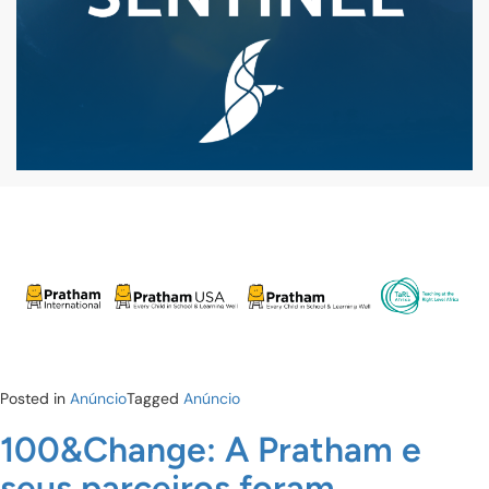
Posted in
Anúncio
Tagged
Anúncio
100&Change: A Pratham e
seus parceiros foram