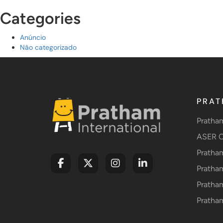
Categories
Anúncio
Não categorizado
PRAT
Pratha
ASER C
Pratha
Pratha
Pratha
Pratha