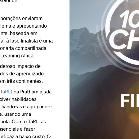
setor de
laborações enviaram
blema e apresentando
ante, baseada em
r à fase finalista é uma
sionária compartilhada
earning Africa.
deroso impacto de
ades de aprendizado
em três continentes.
(TaRL)
da Pratham ajuda
olver habilidades
aliando-as e agrupando-
de, usando uma
 aula. Com o TaRL, as
senciais e fazer
 eficaz a baixo custo. O