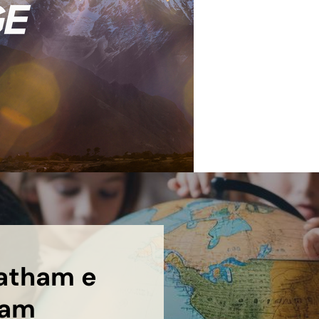
atham e
ram