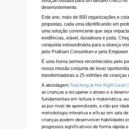
solução ousada para um desafio crítico no 
desenvolvimento.
Este ano, mais de 800 organizações e co
propostas, cada uma identificando um pro
uma solução convincente que seja impact
evidências, viável, duradoura e justa.
Chega
conquista extraordinária para a aliança vi
pelo Pratham Consortium e pela Empower L
É uma honra sermos reconhecidos pelo po
nossa missão conjunta de levar oportunid
transformadoras a 25 milhões de crianças 
A abordagem
Teaching at the Right Level 
as crianças a recuperar o atraso e a desenv
fundamentais em leitura e matemática, av
as por nível de aprendizado, e não por ida
metodologia interativa e eficaz em sala de
crianças podem desenvolver habilidades es
progressos significativos de forma rápida e