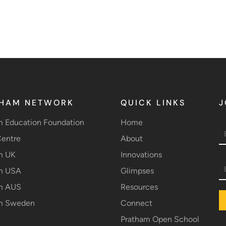
HAM NETWORK
QUICK LINKS
J
m Education Foundation
Home
entre
About
m UK
Innovations
m USA
Glimpses
m AUS
Resources
m Sweden
Connect
Pratham Open School