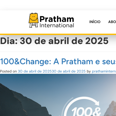
INÍCIO
ABO
Pratham International
Dia:
30 de abril de 2025
100&Change: A Pratham e seus 
Posted on
30 de abril de 2025
30 de abril de 2025
by
prathamintern