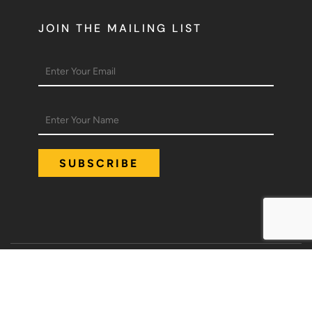
JOIN THE MAILING LIST
Policies
Terms of Use
Compliance details
© 2024 Pratham International.
All Rights Reserved.